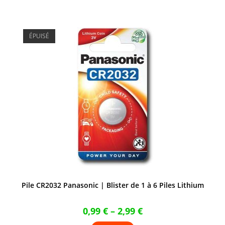
plusieurs
variations.
Les
options
peuvent
être
ÉPUISÉ
choisies
sur
la
page
du
produit
Pile CR2032 Panasonic | Blister de 1 à 6 Piles Lithium
0,99
€
–
2,99
€
Ce