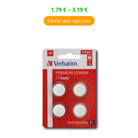
1,79
€
–
3,19
€
Ce
Choix des options
produit
a
plusieurs
variations.
Les
options
peuvent
être
choisies
sur
la
page
du
produit