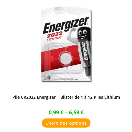
options
peuvent
être
choisies
sur
la
page
du
produit
Pile CR2032 Energizer | Blister de 1 à 12 Piles Lithium
0,99
€
–
6,59
€
Ce
Choix des options
produit
a