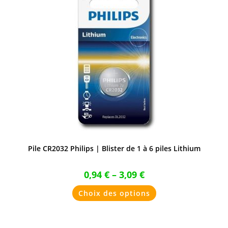
choisies
sur
la
page
du
produit
Pile CR2032 Philips | Blister de 1 à 6 piles Lithium
0,94
€
–
3,09
€
Ce
Choix des options
produit
a
plusieurs
variations.
Les