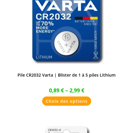
Pile CR2032 Varta | Blister de 1 à 5 piles Lithium
0,89
€
–
2,99
€
Ce
Choix des options
produit
a
plusieurs
variations.
Les
options
peuvent
être