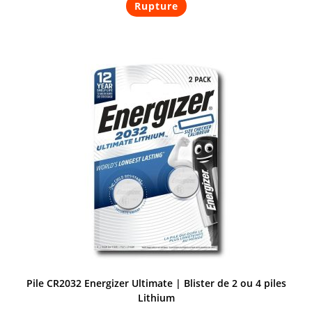
Rupture
produit
a
plusieurs
variations.
Les
options
peuvent
être
choisies
sur
la
page
du
produit
Pile CR2032 Energizer Ultimate | Blister de 2 ou 4 piles
Lithium