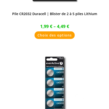
Pile CR2032 Duracell | Blister de 2 à 5 piles Lithium
1,99
€
–
4,49
€
Ce
Choix des options
produit
a
plusieurs
variations.
Les
options
peuvent
être
choisies
sur
la
page
du
produit